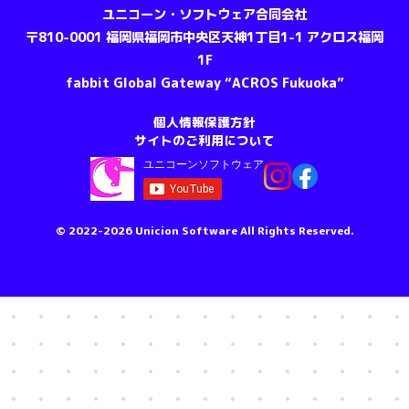
ユニコーン・ソフトウェア合同会社
〒810-0001 福岡県福岡市中央区天神1丁目1-1 アクロス福岡
1F
fabbit Global Gateway “ACROS Fukuoka”
個人情報保護方針
当社サービスの提供・運営のため
サイトのご利用について
お問い合わせに回答するため（本人確認を含む）
メンテナンス、重要なお知らせなど必要に応じたご連絡
のため
© 2022-2026 Unicion Software All Rights Reserved.
上記の利用目的に付随する目的